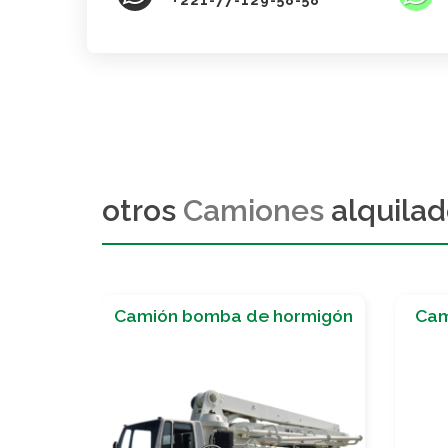
+221-77-129-58-58
otros
Camiones
alquila
ormigón
Camion plateau 35 tonnes
Ca