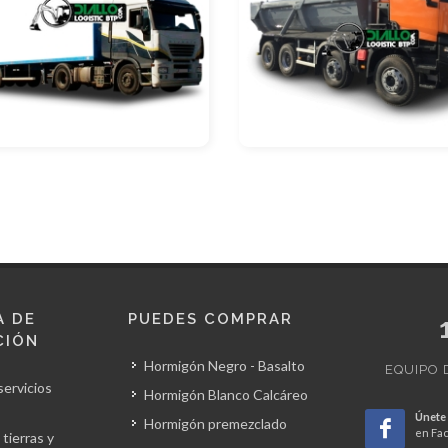
A DE
PUEDES COMPRAR
CIÓN
Hormigón Negro - Basalto
EQUIPO 
servicios
Hormigón Blanco Calcáreo
Únete
Hormigón premezclado
en Fa
tierras y