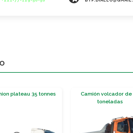
+221-77-129-58-58
BTP.DIALLO@GMAIL
do
mión volcador de 35
Camioneta Nacell
toneladas