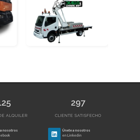
125
297
DE ALQUILER
CLIENTE SATISFECHO
 a nosotros
Únete a nosotros
cebook
en Linkedin