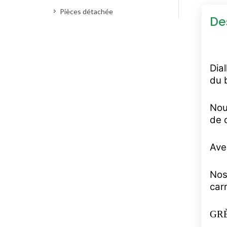
Pièces détachée
De
Dia
du 
Nou
de 
Ave
Nos
car
GR