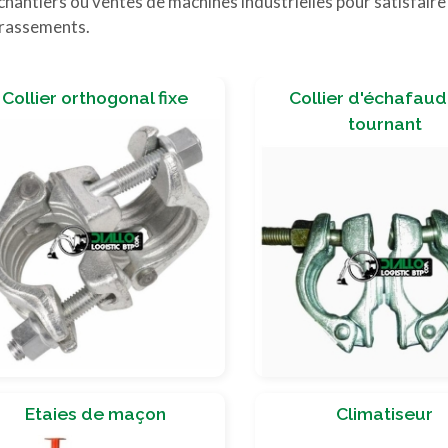
chantiers ou ventes de machines industrielles pour satisfaire
rrassements.
Collier orthogonal fixe
Collier d'échafau
tournant
Etaies de maçon
Climatiseur