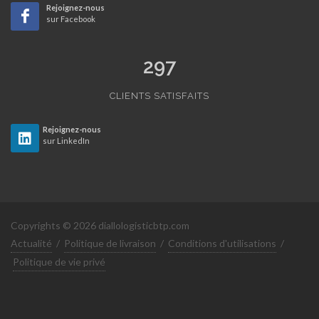
Rejoignez-nous
sur Facebook
297
CLIENTS SATISFAITS
Rejoignez-nous
sur LinkedIn
Copyrights © 2026 diallologisticbtp.com
Actualité
/
Politique de livraison
/
Conditions d'utilisations
/
Politique de vie privé