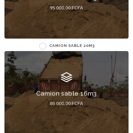
95 000.00 FCFA
CAMION SABLE 20M3
Camion de sable 16m3 Tarif hors frais de transport
Camion sable 16m3
qui dépends de l'adresse de livraison .
85 000.00 FCFA