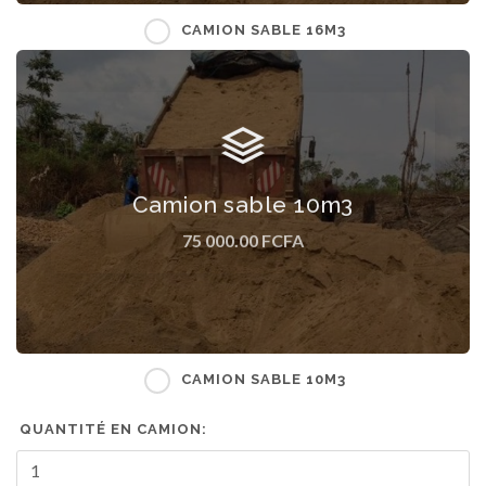
CAMION SABLE 16M3
Camion de sable 10m3 Tarif hors frais de transport
Camion sable 10m3
qui dépends de l'adresse de livraison .
75 000.00 FCFA
CAMION SABLE 10M3
QUANTITÉ EN CAMION: