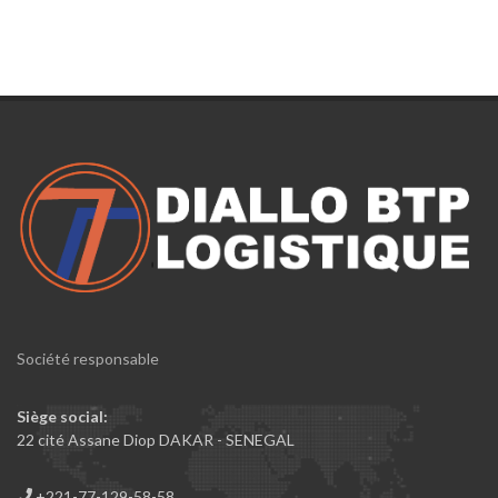
Société responsable
Siège social:
22 cité Assane Diop DAKAR - SENEGAL
+221-77-129-58-58