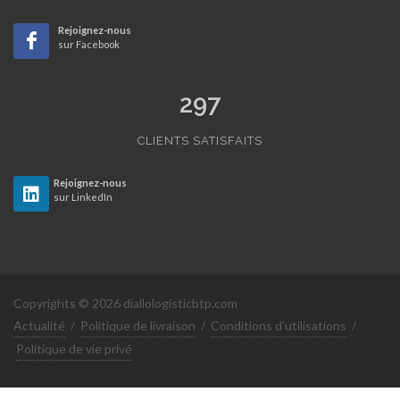
Rejoignez-nous
sur Facebook
297
CLIENTS SATISFAITS
Rejoignez-nous
sur LinkedIn
Copyrights © 2026 diallologisticbtp.com
Actualité
/
Politique de livraison
/
Conditions d'utilisations
/
Politique de vie privé